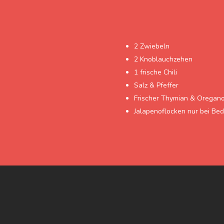
2 Zwiebeln
2 Knoblauchzehen
1 frische Chili
Salz & Pfeffer
Frischer Thymian & Oregan
Jalapenoflocken nur bei Bed